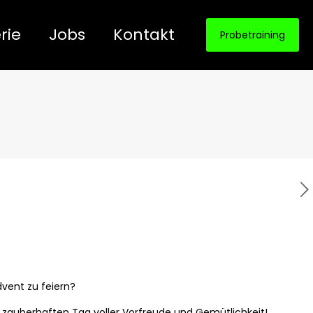
rie
Jobs
Kontakt
Probetraining
dvent zu feiern?
zauberhaften Tag voller Vorfreude und Gemütlichkeit!