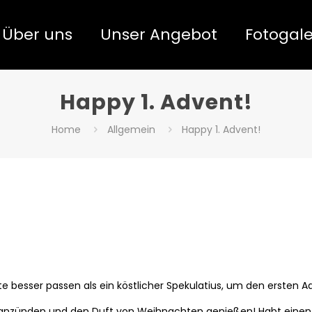
Über uns
Unser Angebot
Fotogale
Happy 1. Advent!
Home
Allgemein
Happy 1. Advent!
e besser passen als ein köstlicher Spekulatius, um den ersten A
 anzünden und den Duft von Weihnachten genießen! Habt einen 